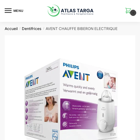
Skip
Skip
to
to
MENU
0
navigation
content
Accueil
Dentifrices
AVENT CHAUFFE BIBERON ELECTRIQUE
/
/