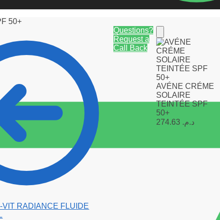
F 50+
Questions?
Request a
Call Back
AVÉNE CRÉME
SOLAIRE
TEINTÉE SPF
50+
274.63
د.م.