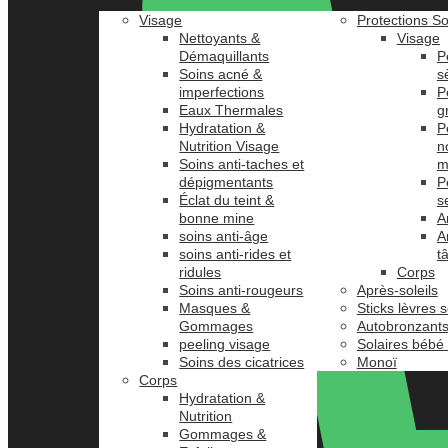
Visage
Protections So
Nettoyants &
Visage
Démaquillants
P
Soins acné &
s
imperfections
P
Eaux Thermales
g
Hydratation &
P
Nutrition Visage
n
Soins anti-taches et
m
dépigmentants
P
Éclat du teint &
s
bonne mine
A
soins anti-âge
A
soins anti-rides et
t
ridules
Corps
Soins anti-rougeurs
Après-soleils
Masques &
Sticks lèvres s
Gommages
Autobronzant
peeling visage
Solaires bébé
Soins des cicatrices
Monoï
Corps
Hydratation &
Nutrition
Gommages &