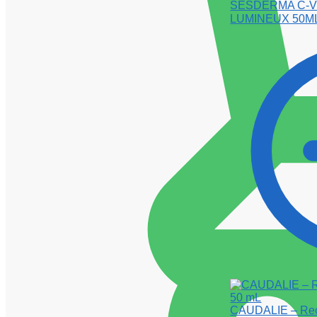
SESDERMA C-V
LUMINEUX 50M
CAUDALIE – Rec