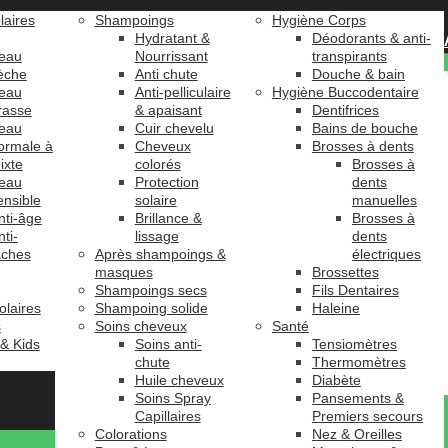
laires
Shampoings
Hygiène Corps
Hydratant &
Déodorants & anti-
eau
Nourrissant
transpirants
èche
Anti chute
Douche & bain
eau
Anti-pelliculaire
Hygiène Buccodentaire
rasse
& apaisant
Dentifrices
eau
Cuir chevelu
Bains de bouche
ormale à
Cheveux
Brosses à dents
ixte
colorés
Brosses à
eau
Protection
dents
ensible
solaire
manuelles
nti-âge
Brillance &
Brosses à
nti-
lissage
dents
âches
Après shampoings &
électriques
masques
Brossettes
Shampoings secs
Fils Dentaires
olaires
Shampoing solide
Haleine
s
Soins cheveux
Santé
 & Kids
Soins anti-
Tensiomètres
chute
Thermomètres
Huile cheveux
Diabète
Soins Spray
Pansements &
Capillaires
Premiers secours
Colorations
Nez & Oreilles