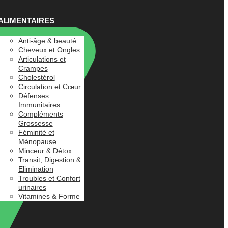
ALIMENTAIRES
Anti-âge & beauté
Cheveux et Ongles
Articulations et
Crampes
Cholestérol
Circulation et Cœur
Défenses
Immunitaires
Compléments
Grossesse
Féminité et
Ménopause
Minceur & Détox
Transit, Digestion &
Elimination
Troubles et Confort
urinaires
Vitamines & Forme