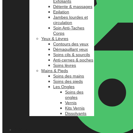
Exfoliants
Détente & massages
Epilation
Jambes lourdes et
circulation
Soin Anti-Taches
Corps
Yeux & Lèvres
Contours des yeux
Démaquillant yeux
Soins cils & sourcils
Anti-cernes & poches
Soins lèvres
Mains & Pieds
Soins des mains
Soins des pieds
Les Ongles
Soins des
ongles
Vernis
Kits Vernis
Dissolvants
0.00
د.م.