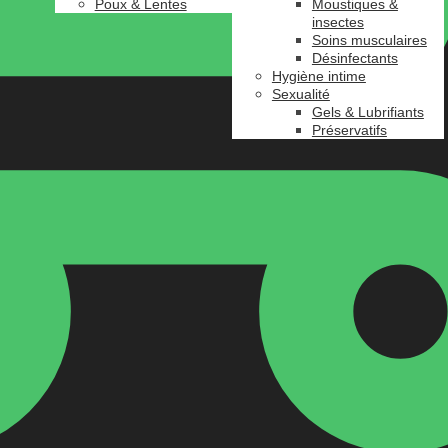
Poux & Lentes
Moustiques &
insectes
Soins musculaires
Désinfectants
Hygiène intime
Sexualité
Gels & Lubrifiants
Préservatifs