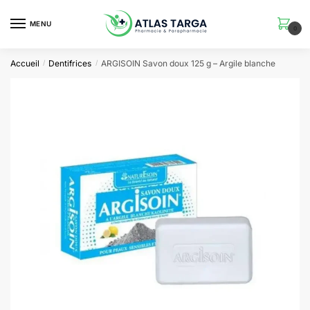
Skip
Skip
to
to
MENU
0
navigation
content
Accueil
Dentifrices
ARGISOIN Savon doux 125 g – Argile blanche
/
/