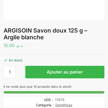
ARGISOIN Savon doux 125 g –
Argile blanche
15.00
د.م.
En stock
quantité
Ajouter au panier
de
ARGISOIN
Savon
Il ne reste plus que 10 produits dans le stock!
doux
125
UGS :
17975
g
Catégorie :
Dentifrices