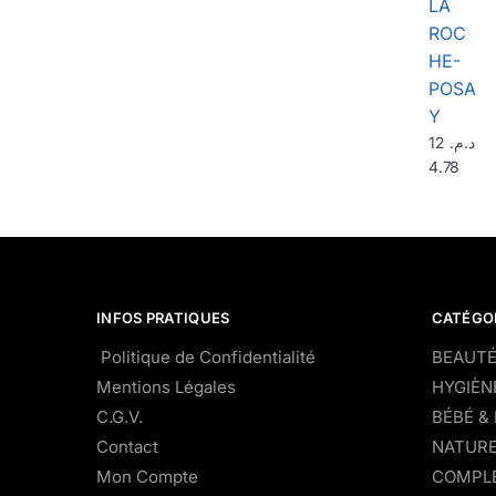
LA
ROC
HE-
POSA
Y
12
د.م.
4.78
INFOS PRATIQUES
CATÉGO
Politique de Confidentialité
BEAUTÉ
Mentions Légales
HYGIÈN
C.G.V.
BÉBÉ &
Contact
NATURE
Mon Compte
COMPLÉ