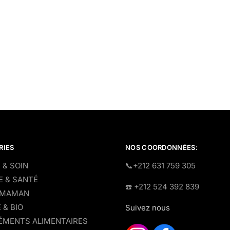
RIES
NOS COORDONNÉES:
 & SOIN
​📞+212 631 759 305
E & SANTÉ
☎️​ +212 524 392 839
 MAMAN
 & BIO
Suivez nous
MENTS ALIMENTAIRES