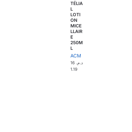
TÉLIA
L
LOTI
ON
MICE
LLAIR
E
250M
L
ACM
16
د.م.
1.19