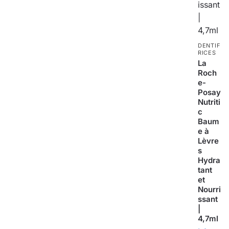
DENTIF
RICES
La
Roch
e-
Posay
Nutriti
c
Baum
e à
Lèvre
s
Hydra
tant
et
Nourri
ssant
|
4,7ml