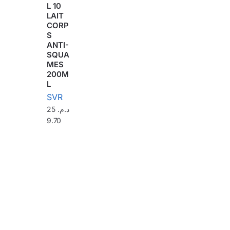
L 10
LAIT
CORP
S
ANTI-
SQUA
MES
200M
L
SVR
25
د.م.
9.70