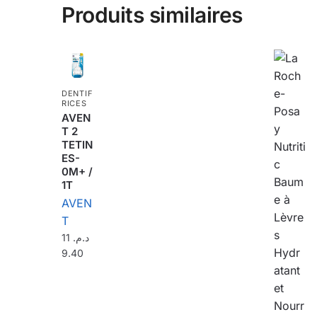
Produits similaires
DENTIF
RICES
AVEN
T 2
TETIN
ES-
0M+ /
1T
AVEN
T
11
د.م.
9.40