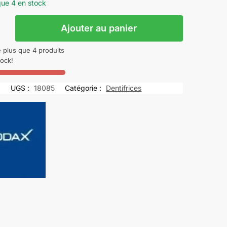
que 4 en stock
Ajouter au panier
te plus que 4 produits
OL
tock!
UGS :
18085
Catégorie :
Dentifrices