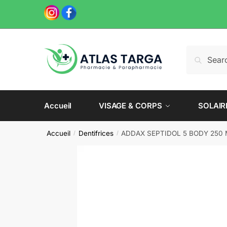
Skip
Skip
to
to
navigation
content
Recherche
Recherch
pour :
Accueil
VISAGE & CORPS
SOLAIR
Accueil
Dentifrices
ADDAX SEPTIDOL 5 BODY 250
/
/