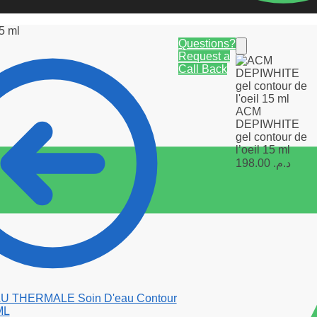
5 ml
Questions?
Request a
Call Back
ACM
DEPIWHITE
gel contour de
l’oeil 15 ml
198.00
د.م.