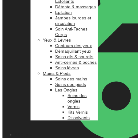
Exfoliants
Détente & massages
Epilation
Jambes lourdes et
circulation
Soin Anti-Taches
Corps
Yeux & Lèvres
Contours des yeux
Démaquillant yeux
Soins cils & sourcils
Anti-cernes & poches
Soins lèvres
Mains & Pieds
Soins des mains
Soins des pieds
Les Ongles
Soins des
ongles
Vernis
Kits Vernis
Dissolvants
0.00
د.م.