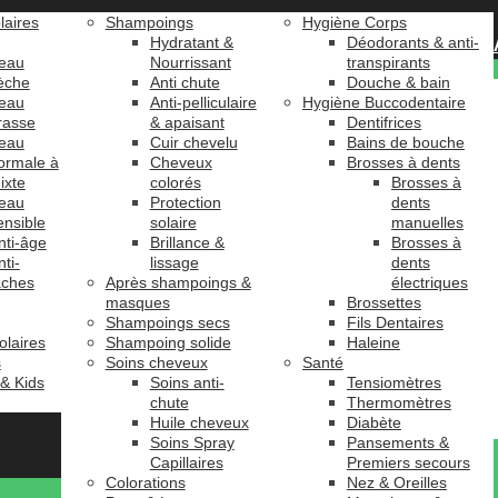
laires
Shampoings
Hygiène Corps
Hydratant &
Déodorants & anti-
eau
Nourrissant
transpirants
èche
Anti chute
Douche & bain
eau
Anti-pelliculaire
Hygiène Buccodentaire
rasse
& apaisant
Dentifrices
eau
Cuir chevelu
Bains de bouche
ormale à
Cheveux
Brosses à dents
ixte
colorés
Brosses à
eau
Protection
dents
ensible
solaire
manuelles
nti-âge
Brillance &
Brosses à
nti-
lissage
dents
âches
Après shampoings &
électriques
masques
Brossettes
Shampoings secs
Fils Dentaires
olaires
Shampoing solide
Haleine
s
Soins cheveux
Santé
 & Kids
Soins anti-
Tensiomètres
chute
Thermomètres
Huile cheveux
Diabète
Soins Spray
Pansements &
Capillaires
Premiers secours
Colorations
Nez & Oreilles