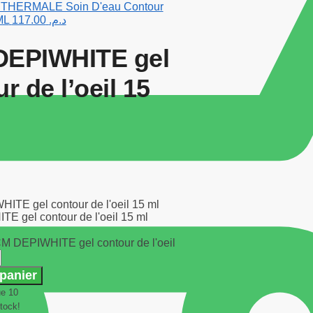
THERMALE Soin D'eau Contour
ML
117.00
د.م.
EPIWHITE gel
r de l’oeil 15
 gel contour de l'oeil 15 ml
CM DEPIWHITE gel contour de l'oeil
 panier
ue 10
tock!