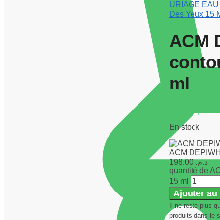
URIAGE EAU 
Des Yeux 15 
ACM D
contou
ml
198.00
د.م.
En stock
ACM DEPIWHITE
198.00
د.م.
quantité de A
15 ml
Ajouter au
Il ne reste plus q
produits dans le s