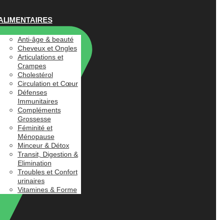
ALIMENTAIRES
Anti-âge & beauté
Cheveux et Ongles
Articulations et
Crampes
Cholestérol
Circulation et Cœur
Défenses
Immunitaires
Compléments
Grossesse
Féminité et
Ménopause
Minceur & Détox
Transit, Digestion &
Elimination
Troubles et Confort
urinaires
Vitamines & Forme