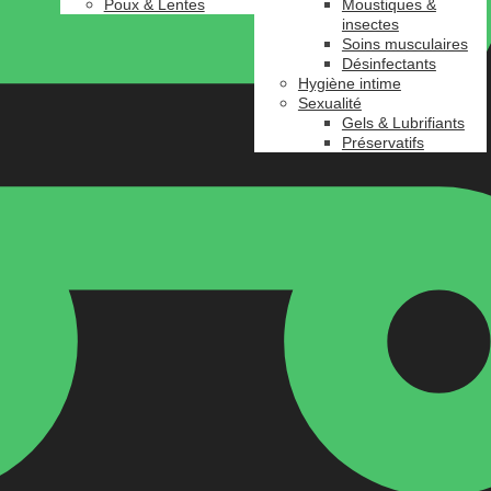
Poux & Lentes
Moustiques &
insectes
Soins musculaires
Désinfectants
Hygiène intime
Sexualité
Gels & Lubrifiants
Préservatifs