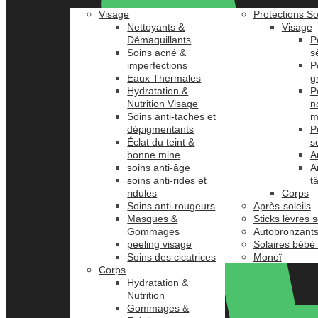
Visage
Protections So
Nettoyants &
Visage
Démaquillants
P
Soins acné &
s
imperfections
P
Eaux Thermales
g
Hydratation &
P
Nutrition Visage
n
Soins anti-taches et
m
dépigmentants
P
Éclat du teint &
s
bonne mine
A
soins anti-âge
A
soins anti-rides et
t
ridules
Corps
Soins anti-rougeurs
Après-soleils
Masques &
Sticks lèvres s
Gommages
Autobronzant
peeling visage
Solaires bébé
Soins des cicatrices
Monoï
Corps
Hydratation &
Nutrition
Gommages &