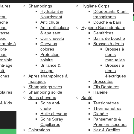
laires
Shampoings
Hygiène Corps
Hydratant &
Déodorants & anti-
eau
Nourrissant
transpirants
èche
Anti chute
Douche & bain
eau
Anti-pelliculaire
Hygiène Buccodentaire
rasse
& apaisant
Dentifrices
eau
Cuir chevelu
Bains de bouche
ormale à
Cheveux
Brosses à dents
ixte
colorés
Brosses à
eau
Protection
dents
ensible
solaire
manuelles
nti-âge
Brillance &
Brosses à
nti-
lissage
dents
âches
Après shampoings &
électriques
masques
Brossettes
Shampoings secs
Fils Dentaires
olaires
Shampoing solide
Haleine
s
Soins cheveux
Santé
 & Kids
Soins anti-
Tensiomètres
chute
Thermomètres
Huile cheveux
Diabète
Soins Spray
Pansements &
Capillaires
Premiers secours
Colorations
Nez & Oreilles