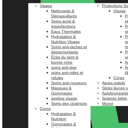
Visage
Protections So
Nettoyants &
Visage
Démaquillants
P
Soins acné &
s
imperfections
P
Eaux Thermales
g
Hydratation &
P
Nutrition Visage
n
Soins anti-taches et
m
dépigmentants
P
Éclat du teint &
s
bonne mine
A
soins anti-âge
A
soins anti-rides et
t
ridules
Corps
Soins anti-rougeurs
Après-soleils
Masques &
Sticks lèvres s
Gommages
Autobronzant
peeling visage
Solaires bébé
Soins des cicatrices
Monoï
Corps
Hydratation &
Nutrition
Gommages &