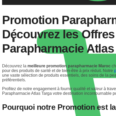
Promotion Parapharm
Découvrez les Offres
0
Parapharmacie Atlas
Découvrez la
meilleure promotion parapharmacie Maroc
ch
pour des produits de santé et de bien-être à prix réduit. Notre
une vaste sélection de produits essentiels, des soins de la pea
préférentiels.
Profitez de notre engagement à fournir qualité et valeur à trav
Parapharmacie Atlas Targa votre destination incontournable p
Pourquoi notre Promotion est la