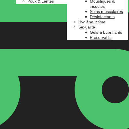
Poux & Lentes
Moustiques &
insectes
Soins musculaires
Désinfectants
Hygiène intime
Sexualité
Gels & Lubrifiants
Préservatifs