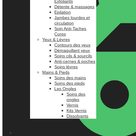
Exfoliants
Détente & massages
Epilation
Jambes lourdes et
circulation
Soin Anti-Taches
Corps
Yeux & Lèvres
Contours des yeux
Démaquillant yeux
Soins cils & sourcils
Anti-cernes & poches
Soins lèvres
Mains & Pieds
Soins des mains
Soins des pieds
Les Ongles
Soins des
ongles
Vernis
Kits Vernis
Dissolvants
0.00
د.م.