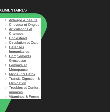
ALIMENTAIRES
Anti-âge & beauté
Cheveux et Ongles
Articulations et
Crampes
Cholestérol
Circulation et Cœur
Défenses
Immunitaires
Compléments
Grossesse
Féminité et
Ménopause
Minceur & Détox
Transit, Digestion &
Elimination
Troubles et Confort
urinaires
Vitamines & Forme