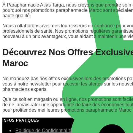
À Parapharmacie Atlas Targa, nous croyons que prendre soin de
pourquoi nos promotions parapharmacie Maroc sont spécialem
haute qualité.
Nous collaborons avec des fournisseurs de confiance pour vous 
professionnels de santé. Nos promotions régulières garantiss
nouveau à un prix avantageux, vous aidant à maintenir une vie
Découvrez Nos Offres Exclusiv
Maroc
Ne manquez pas nos offres exclusives lors des promotions pa
vous à notre newsletter pour recevoir les alertes sur les nouv
pharmaciens experts.
Que ce soit en magasin ou en ligne, nos promotions sont faci
de ne jamais rater une opportunité de faire des économies tou
pour profiter des meilleures promotions parapharmacie Maroc auj
INFOS PRATIQUES
Politique de Confidentialité