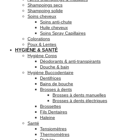
Shampoings secs
Shampoing solide
Soins cheveux
Soins anti-chute
Huile cheveux
Soins Spray Capillaires
Colorations
Poux & Lentes
HYGIÈNE & SANTÉ
Hygiène Corps
Déodorants & anti-transpirants
Douche & bain
Hygiène Buccodentaire
Dentifrices
Bains de bouche
Brosses à dents
Brosses à dents manuelles
Brosses à dents électriques
Brossettes
Fils Dentaires
Haleine
Santé
Tensiomètres
Thermomètres