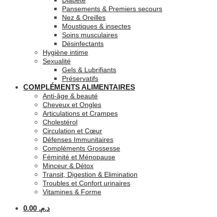
Diabète
Pansements & Premiers secours
Nez & Oreilles
Moustiques & insectes
Soins musculaires
Désinfectants
Hygiène intime
Sexualité
Gels & Lubrifiants
Préservatifs
COMPLÉMENTS ALIMENTAIRES
Anti-âge & beauté
Cheveux et Ongles
Articulations et Crampes
Cholestérol
Circulation et Cœur
Défenses Immunitaires
Compléments Grossesse
Féminité et Ménopause
Minceur & Détox
Transit, Digestion & Elimination
Troubles et Confort urinaires
Vitamines & Forme
0.00
د.م.