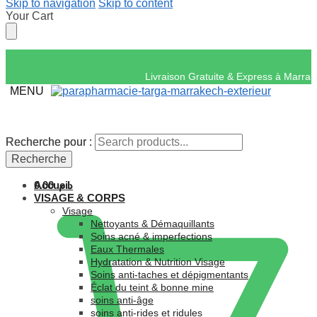
Skip to navigation
Skip to content
Your Cart
Livraison Gratuite & 
MENU
Recherche pour :
Recherche pour :
Recherche
Recherche
Accueil
0.00
د.م.
VISAGE & CORPS
Visage
Nettoyants & Démaquillants
Soins acné & imperfections
Eaux Thermales
Hydratation & Nutrition Visage
Soins anti-taches et dépigmentants
Éclat du teint & bonne mine
soins anti-âge
soins anti-rides et ridules