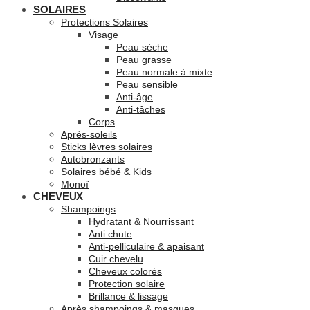
SOLAIRES
Protections Solaires
Visage
Peau sèche
Peau grasse
Peau normale à mixte
Peau sensible
Anti-âge
Anti-tâches
Corps
Après-soleils
Sticks lèvres solaires
Autobronzants
Solaires bébé & Kids
Monoï
CHEVEUX
Shampoings
Hydratant & Nourrissant
Anti chute
Anti-pelliculaire & apaisant
Cuir chevelu
Cheveux colorés
Protection solaire
Brillance & lissage
Après shampoings & masques