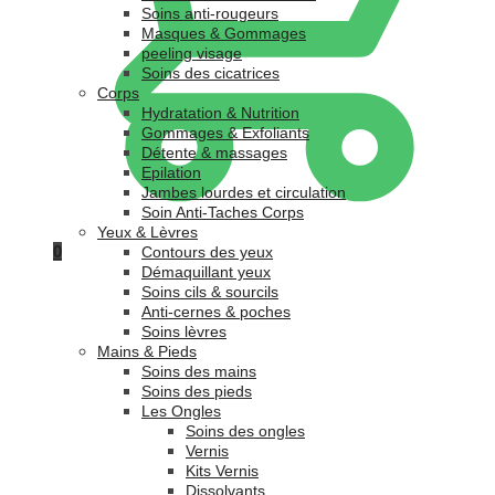
Soins anti-rougeurs
Masques & Gommages
peeling visage
Soins des cicatrices
Corps
Hydratation & Nutrition
Gommages & Exfoliants
Détente & massages
Epilation
Jambes lourdes et circulation
Soin Anti-Taches Corps
Yeux & Lèvres
0
Contours des yeux
Démaquillant yeux
Soins cils & sourcils
Anti-cernes & poches
Soins lèvres
Mains & Pieds
Soins des mains
Soins des pieds
Les Ongles
Soins des ongles
Vernis
Kits Vernis
Dissolvants