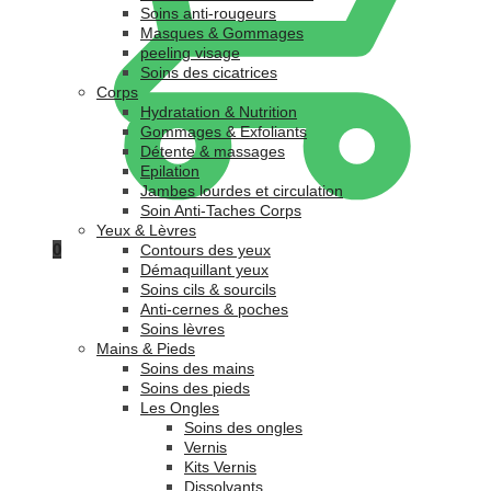
Soins anti-rougeurs
Masques & Gommages
peeling visage
Soins des cicatrices
Corps
Hydratation & Nutrition
Gommages & Exfoliants
Détente & massages
Epilation
Jambes lourdes et circulation
Soin Anti-Taches Corps
Yeux & Lèvres
0
Contours des yeux
Démaquillant yeux
Soins cils & sourcils
Anti-cernes & poches
Soins lèvres
Mains & Pieds
Soins des mains
Soins des pieds
Les Ongles
Soins des ongles
Vernis
Kits Vernis
Dissolvants