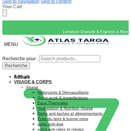
Skip to navigation
Skip to content
Your Cart
Livraison Gratuite 
MENU
Recherche pour :
Recherche pour :
Recherche
Recherche
Accueil
0.00
د.م.
VISAGE & CORPS
Visage
Nettoyants & Démaquillants
Soins acné & imperfections
Eaux Thermales
Hydratation & Nutrition Visage
Soins anti-taches et dépigmentants
Éclat du teint & bonne mine
soins anti-âge
soins anti-rides et ridules