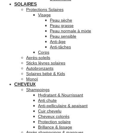
SOLAIRES
Protections Solaires
Visage
Peau sèche
Peau grasse
Peau normale à mixte
Peau sensible
Anti-âge
Anti-tâches
Corps
Après-soleils
Sticks lèvres solaires
Autobronzants
Solaires bébé & Kids
Monoï
CHEVEUX
Shampoings
Hydratant & Nourrissant
Anti chute
Anti-pelliculaire & apaisant
Cuir chevelu
Cheveux colorés
Protection solaire
Brillance & lissage
Après shampoings & masques