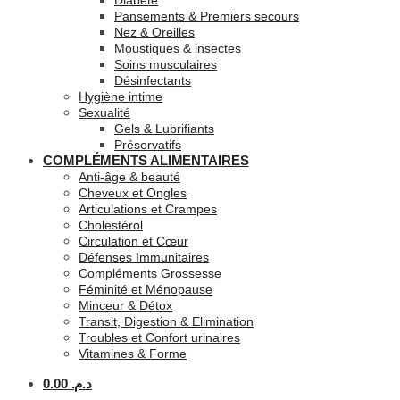
Diabète
Pansements & Premiers secours
Nez & Oreilles
Moustiques & insectes
Soins musculaires
Désinfectants
Hygiène intime
Sexualité
Gels & Lubrifiants
Préservatifs
COMPLÉMENTS ALIMENTAIRES
Anti-âge & beauté
Cheveux et Ongles
Articulations et Crampes
Cholestérol
Circulation et Cœur
Défenses Immunitaires
Compléments Grossesse
Féminité et Ménopause
Minceur & Détox
Transit, Digestion & Elimination
Troubles et Confort urinaires
Vitamines & Forme
0.00
د.م.