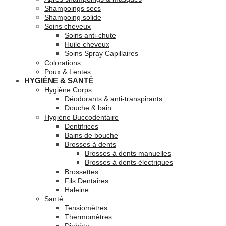
Shampoings secs
Shampoing solide
Soins cheveux
Soins anti-chute
Huile cheveux
Soins Spray Capillaires
Colorations
Poux & Lentes
HYGIÈNE & SANTÉ
Hygiène Corps
Déodorants & anti-transpirants
Douche & bain
Hygiène Buccodentaire
Dentifrices
Bains de bouche
Brosses à dents
Brosses à dents manuelles
Brosses à dents électriques
Brossettes
Fils Dentaires
Haleine
Santé
Tensiomètres
Thermomètres